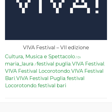
VIVA Festival – VII edizione
Cultura, Musica e Spettacolo
/ Di
maria_laura
festival puglia
VIVA Festival
/
,
,
VIVA Festival Locorotondo
VIVA Festival
,
Bari
VIVA Festival Puglia
festival
,
,
Locorotondo
festival bari
,