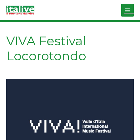
Vai
al
Main
contenuto
Men
VIVA Festival
Locorotondo