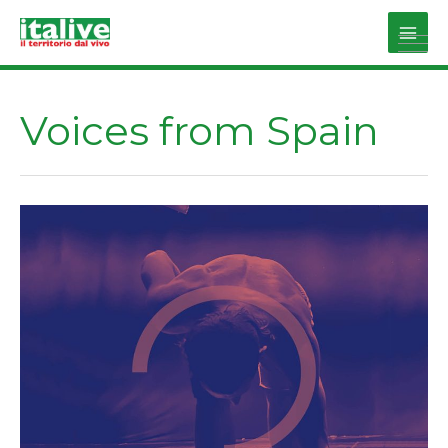
Vai
al
Main
contenuto
Men
Voices from Spain