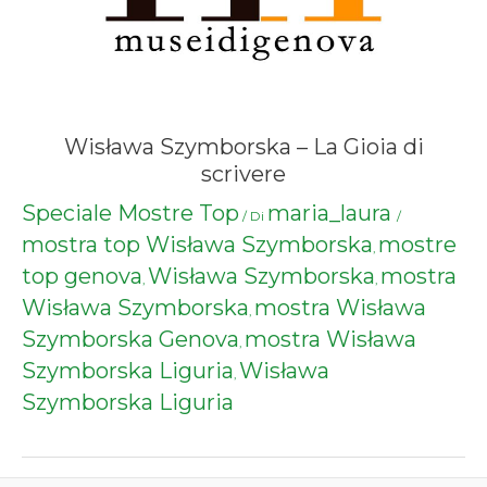
Wisława Szymborska – La Gioia di
scrivere
Speciale Mostre Top
maria_laura
/ Di
/
mostra top Wisława Szymborska
mostre
,
top genova
Wisława Szymborska
mostra
,
,
Wisława Szymborska
mostra Wisława
,
Szymborska Genova
mostra Wisława
,
Szymborska Liguria
Wisława
,
Szymborska Liguria