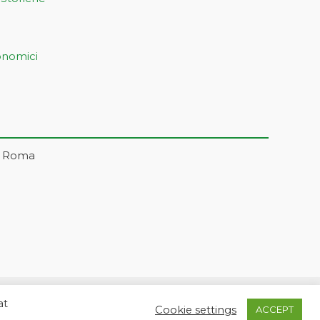
onomici
– Roma
at
5 | markonetsrl@pec.it |
Credits
Cookie settings
ACCEPT