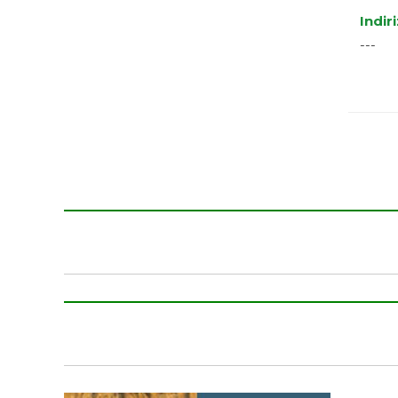
Indir
---