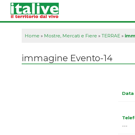
Vai
al
contenuto
Home
»
Mostre, Mercati e Fiere
»
TERRAE
»
imm
immagine Evento-14
Data 
Tele
---