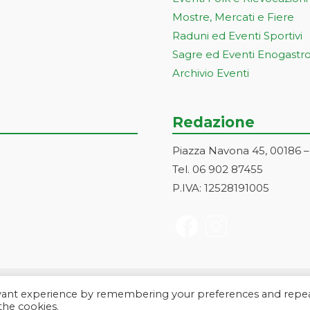
Mostre, Mercati e Fiere
Raduni ed Eventi Sportivi
Sagre ed Eventi Enogastr
Archivio Eventi
Redazione
Piazza Navona 45, 00186 
Tel. 06 902 87455
P.IVA: 12528191005
evant experience by remembering your preferences and repe
a Markonet srl - Piazza Navona 45, 00186 Roma | PI e CF: 1252819100
 the cookies.