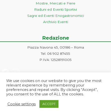
Mostre, Mercati e Fiere
Raduni ed Eventi Sportivi
Sagre ed Eventi Enogastronomici
Archivio Eventi
Redazione
Piazza Navona 45, 00186 – Roma
Tel. 06 902 87455
P.IVA: 12528191005
We use cookies on our website to give you the most
relevant experience by remembering your
preferences and repeat visits. By clicking “Accept”,
you consent to the use of ALL the cookies.
Progetto ideato e gestito dalla Markonet srl - Piazza Navona 45, 00186
Cookie settings
ACCEPT
Roma | PI e CF: 12528191005 | markonetsrl@pec.it |
Credits