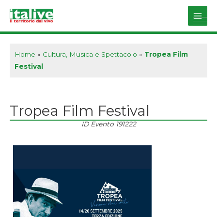
Vai
al
Main
contenuto
Men
Home
»
Cultura, Musica e Spettacolo
»
Tropea Film
Festival
Tropea Film Festival
ID Evento
191222