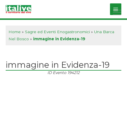
Vai
al
Main
contenuto
Men
Home
»
Sagre ed Eventi Enogastronomici
»
Una Barca
Nel Bosco
»
immagine in Evidenza-19
immagine in Evidenza-19
ID Evento
194212