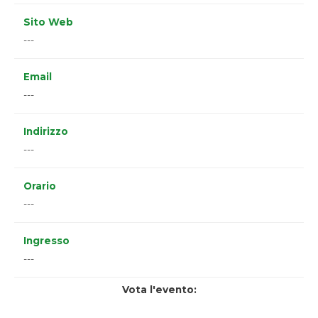
Sito Web
---
Email
---
Indirizzo
---
Orario
---
Ingresso
---
Vota l'evento: