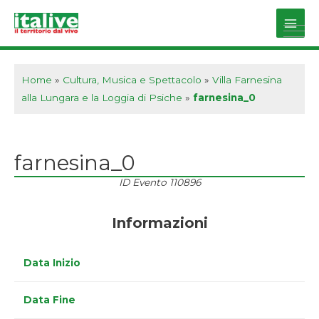
Vai
al
Main
contenuto
Men
Home
»
Cultura, Musica e Spettacolo
»
Villa Farnesina
alla Lungara e la Loggia di Psiche
»
farnesina_0
farnesina_0
ID Evento
110896
Informazioni
Data Inizio
Data Fine