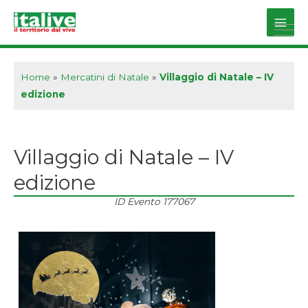
Vai
al
Main
contenuto
Men
Home
»
Mercatini di Natale
»
Villaggio di Natale – IV
edizione
Villaggio di Natale – IV
edizione
ID Evento
177067