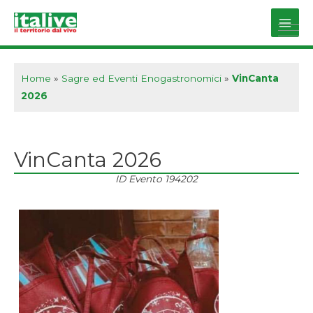
Vai
al
Main
contenuto
Men
Home
»
Sagre ed Eventi Enogastronomici
»
VinCanta
2026
VinCanta 2026
ID Evento
194202