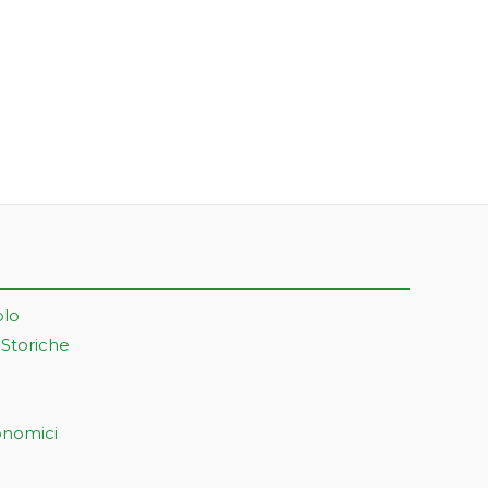
olo
 Storiche
onomici