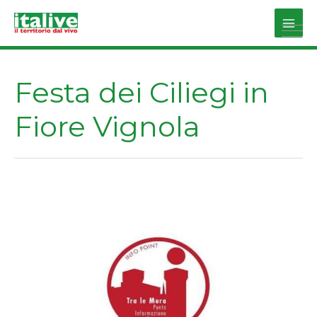
Vai
al
Main
contenuto
Men
Festa dei Ciliegi in
Fiore Vignola