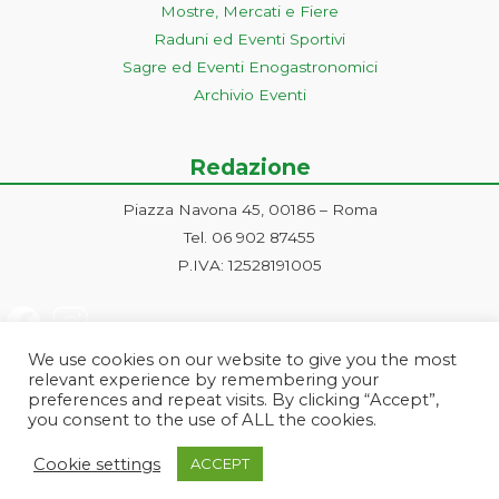
Mostre, Mercati e Fiere
Raduni ed Eventi Sportivi
Sagre ed Eventi Enogastronomici
Archivio Eventi
Redazione
Piazza Navona 45, 00186 – Roma
Tel. 06 902 87455
P.IVA: 12528191005
We use cookies on our website to give you the most
relevant experience by remembering your
preferences and repeat visits. By clicking “Accept”,
you consent to the use of ALL the cookies.
Progetto ideato e gestito dalla Markonet srl - Piazza Navona 45, 00186
Cookie settings
ACCEPT
Roma | PI e CF: 12528191005 | markonetsrl@pec.it |
Credits