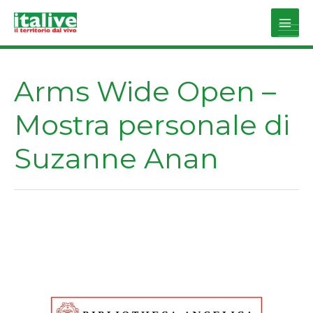
Vai
al
Main
contenuto
Men
Arms Wide Open –
Mostra personale di
Suzanne Anan