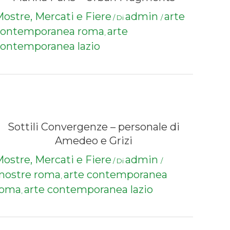
ostre, Mercati e Fiere
admin
arte
/ Di
/
contemporanea roma
arte
,
ontemporanea lazio
Sottili Convergenze – personale di
Amedeo e Grizi
ostre, Mercati e Fiere
admin
/ Di
/
mostre roma
arte contemporanea
,
roma
arte contemporanea lazio
,