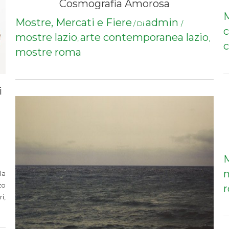
Cosmografia Amorosa
M
Mostre, Mercati e Fiere
admin
/ Di
/
mostre lazio
arte contemporanea lazio
,
,
c
mostre roma
i
M
la
zo
i,