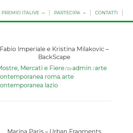
PREMIO ITALIVE
PARTECIPA
CONTATTI
Fabio Imperiale e Kristina Milakovic –
BackScape
ostre, Mercati e Fiere
admin
arte
/ Di
/
contemporanea roma
arte
,
ontemporanea lazio
Marina Paris – Urban Fragments