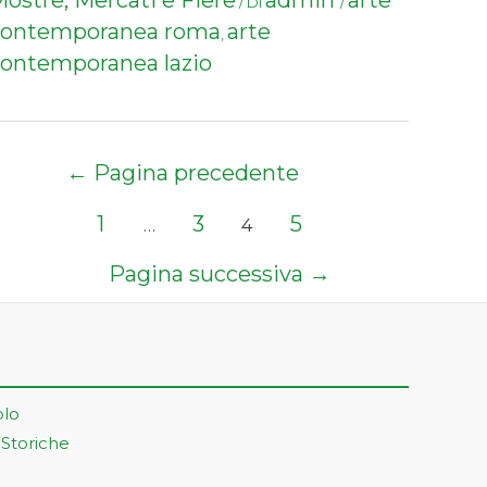
ostre, Mercati e Fiere
admin
arte
/ Di
/
contemporanea roma
arte
,
ontemporanea lazio
Paginazione
←
Pagina precedente
degli
articoli
1
3
5
…
4
Pagina successiva
→
olo
 Storiche