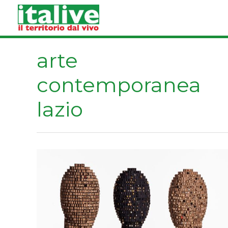
Vai
al
contenuto
arte
contemporanea
lazio