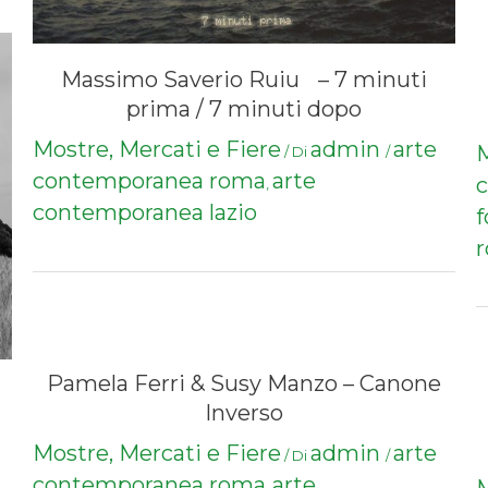
Massimo Saverio Ruiu – 7 minuti
prima / 7 minuti dopo
Mostre, Mercati e Fiere
admin
arte
M
/ Di
/
contemporanea roma
arte
c
,
contemporanea lazio
f
Pamela Ferri & Susy Manzo – Canone
Inverso
Mostre, Mercati e Fiere
admin
arte
/ Di
/
contemporanea roma
arte
,