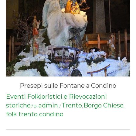
Presepi sulle Fontane a Condino
Eventi Folkloristici e Rievocazioni
storiche
admin
Trento
Borgo Chiese
/ Di
/
,
,
folk trento
condino
,