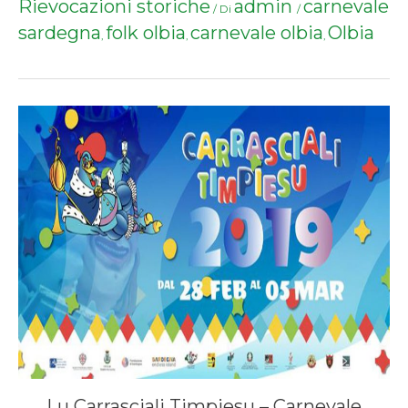
Rievocazioni storiche
admin
carnevale
/ Di
/
sardegna
folk olbia
carnevale olbia
Olbia
,
,
,
Lu Carrasciali Timpiesu – Carnevale