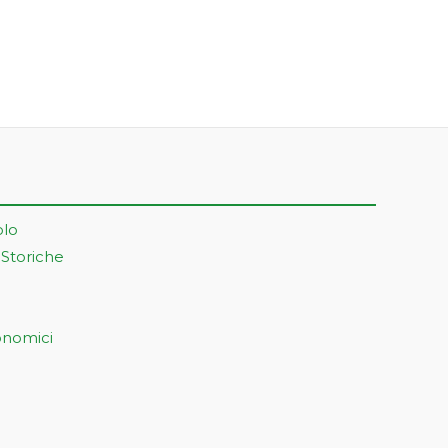
olo
 Storiche
onomici