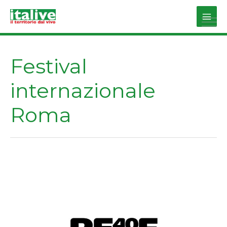
Vai
al
Main
contenuto
Men
Festival
internazionale
Roma