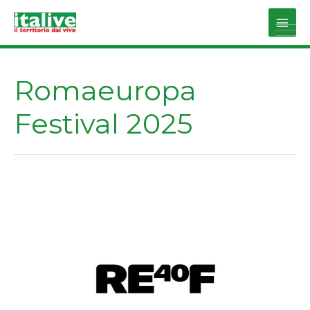
Vai
al
Main
contenuto
Men
Romaeuropa
Festival 2025