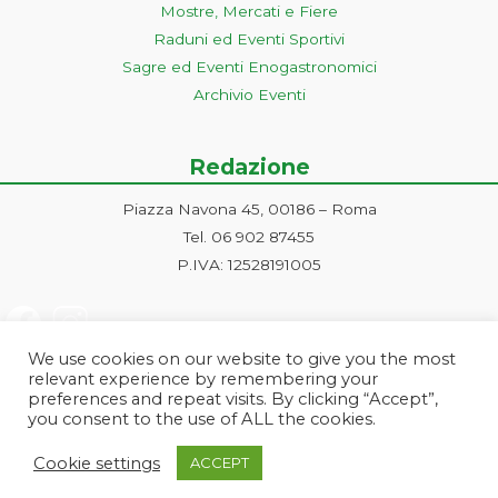
Mostre, Mercati e Fiere
Raduni ed Eventi Sportivi
Sagre ed Eventi Enogastronomici
Archivio Eventi
Redazione
Piazza Navona 45, 00186 – Roma
Tel. 06 902 87455
P.IVA: 12528191005
We use cookies on our website to give you the most
relevant experience by remembering your
preferences and repeat visits. By clicking “Accept”,
you consent to the use of ALL the cookies.
Progetto ideato e gestito dalla Markonet srl - Piazza Navona 45, 00186
Cookie settings
ACCEPT
Roma | PI e CF: 12528191005 | markonetsrl@pec.it |
Credits