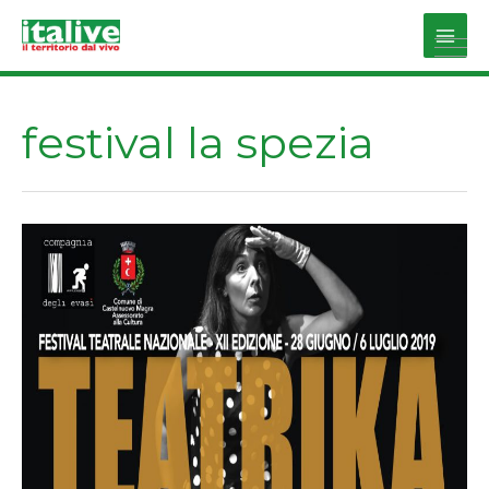
Vai
al
Main
contenuto
Men
festival la spezia