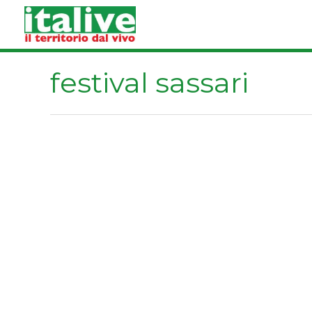
Vai
al
contenuto
festival sassari