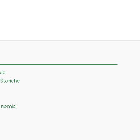
olo
 Storiche
onomici