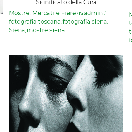
Significato della Cura
Mostre, Mercati e Fiere
admin
M
/ Di
/
fotografia toscana
fotografia siena
t
,
,
Siena
mostre siena
t
,
f