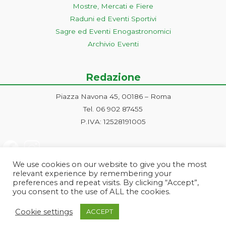
Mostre, Mercati e Fiere
Raduni ed Eventi Sportivi
Sagre ed Eventi Enogastronomici
Archivio Eventi
Redazione
Piazza Navona 45, 00186 – Roma
Tel. 06 902 87455
P.IVA: 12528191005
We use cookies on our website to give you the most
relevant experience by remembering your
preferences and repeat visits. By clicking “Accept”,
you consent to the use of ALL the cookies.
Progetto ideato e gestito dalla Markonet srl - Piazza Navona 45, 00186
Cookie settings
ACCEPT
Roma | PI e CF: 12528191005 | markonetsrl@pec.it |
Credits