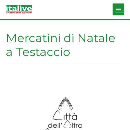
Vai
al
Main
contenuto
Men
Mercatini di Natale
a Testaccio