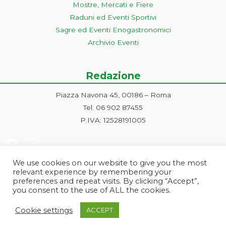
Mostre, Mercati e Fiere
Raduni ed Eventi Sportivi
Sagre ed Eventi Enogastronomici
Archivio Eventi
Redazione
Piazza Navona 45, 00186 – Roma
Tel. 06 902 87455
P.IVA: 12528191005
We use cookies on our website to give you the most
relevant experience by remembering your
preferences and repeat visits. By clicking “Accept”,
you consent to the use of ALL the cookies.
Progetto ideato e gestito dalla Markonet srl - Piazza Navona 45, 00186
Cookie settings
ACCEPT
Roma | PI e CF: 12528191005 | markonetsrl@pec.it |
Credits