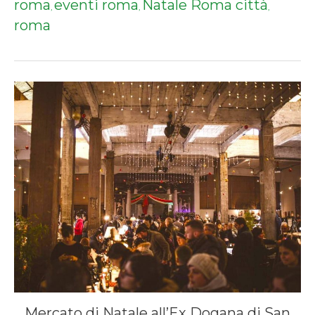
roma
eventi roma
Natale Roma città
,
,
,
roma
Mercato di Natale all’Ex Dogana di San