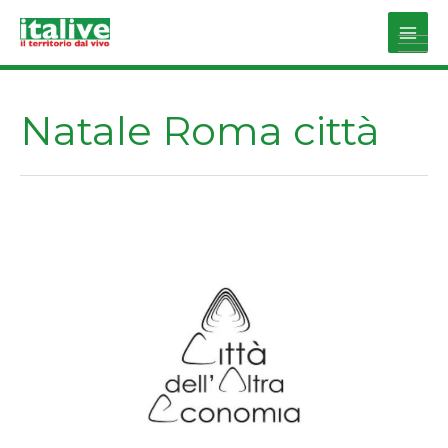
Vai
al
Main
contenuto
Men
Natale Roma città