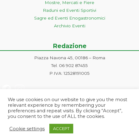
Mostre, Mercati e Fiere
Raduni ed Eventi Sportivi
Sagre ed Eventi Enogastronomici
Archivio Eventi
Redazione
Piazza Navona 45, 00186 – Roma
Tel. 06 902 87455
P.IVA: 12528191005
We use cookies on our website to give you the most
relevant experience by remembering your
preferences and repeat visits. By clicking “Accept”,
you consent to the use of ALL the cookies.
Progetto ideato e gestito dalla Markonet srl - Piazza Navona 45, 00186
Cookie settings
ACCEPT
Roma | PI e CF: 12528191005 | markonetsrl@pec.it |
Credits