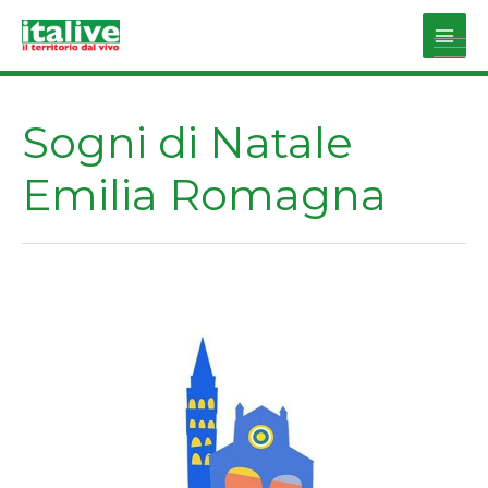
Vai
al
Main
contenuto
Men
Sogni di Natale
Emilia Romagna