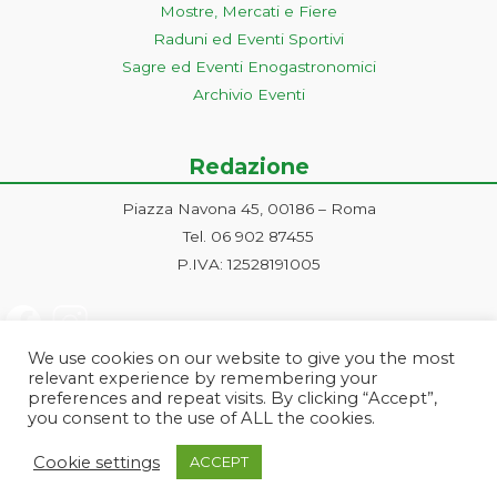
Mostre, Mercati e Fiere
Raduni ed Eventi Sportivi
Sagre ed Eventi Enogastronomici
Archivio Eventi
Redazione
Piazza Navona 45, 00186 – Roma
Tel. 06 902 87455
P.IVA: 12528191005
We use cookies on our website to give you the most
relevant experience by remembering your
preferences and repeat visits. By clicking “Accept”,
you consent to the use of ALL the cookies.
Progetto ideato e gestito dalla Markonet srl - Piazza Navona 45, 00186
Cookie settings
ACCEPT
Roma | PI e CF: 12528191005 | markonetsrl@pec.it |
Credits