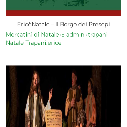
EricèNatale – Il Borgo dei Presepi
Mercatini di Natale
admin
trapani
/ Di
/
,
Natale Trapani
erice
,