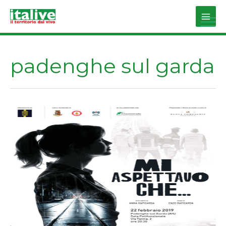
Vai
al
Main
contenuto
Men
padenghe sul garda