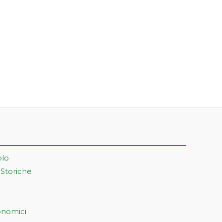
olo
 Storiche
onomici