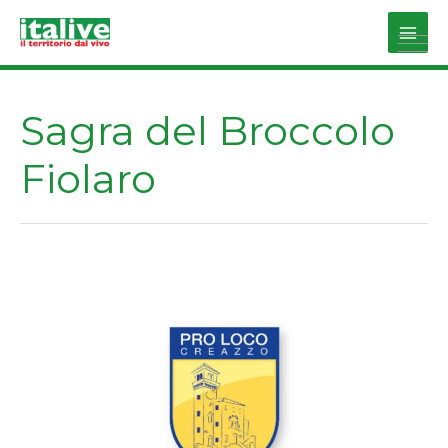
Vai
al
Main
contenuto
Men
Sagra del Broccolo
Fiolaro