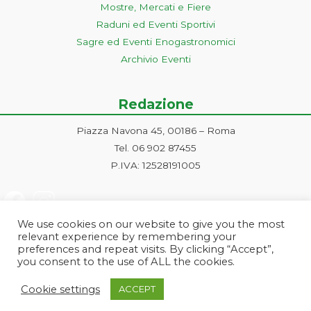
Mostre, Mercati e Fiere
Raduni ed Eventi Sportivi
Sagre ed Eventi Enogastronomici
Archivio Eventi
Redazione
Piazza Navona 45, 00186 – Roma
Tel. 06 902 87455
P.IVA: 12528191005
We use cookies on our website to give you the most
relevant experience by remembering your
preferences and repeat visits. By clicking “Accept”,
you consent to the use of ALL the cookies.
Progetto ideato e gestito dalla Markonet srl - Piazza Navona 45, 00186
Cookie settings
ACCEPT
Roma | PI e CF: 12528191005 | markonetsrl@pec.it |
Credits