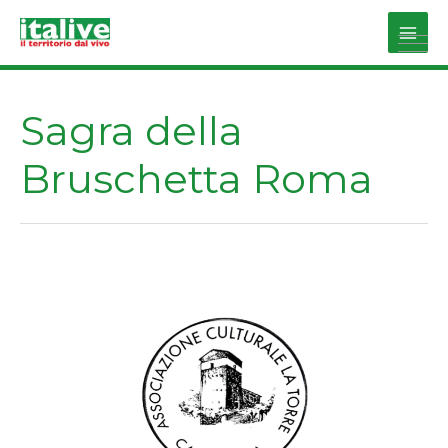
Vai
al
Main
contenuto
Men
Sagra della
Bruschetta Roma