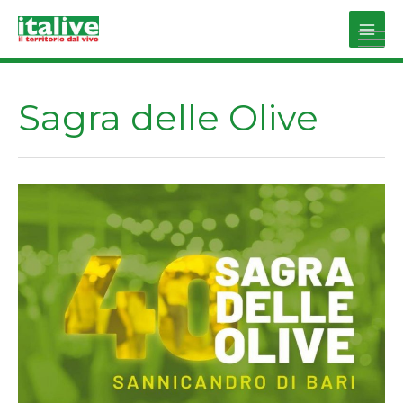
Vai
al
Main
contenuto
Men
Sagra delle Olive