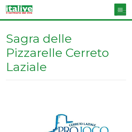
Vai
al
Main
contenuto
Men
Sagra delle
Pizzarelle Cerreto
Laziale