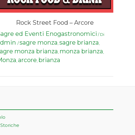
Rock Street Food – Arcore
agre ed Eventi Enogastronomici
/ Di
admin
sagre monza
sagre brianza
/
,
,
agre monza brianza
monza brianza
,
,
Monza
arcore
brianza
,
,
olo
 Storiche