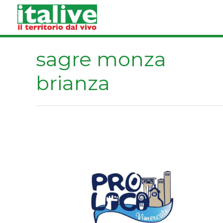
Vai
al
contenuto
sagre monza
brianza