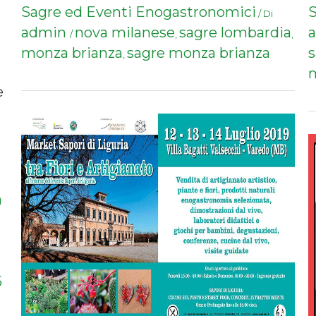
Sagre ed Eventi Enogastronomici
S
/ Di
admin
nova milanese
sagre lombardia
/
,
,
monza brianza
sagre monza brianza
,
m
e
a
5