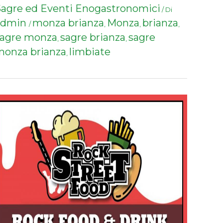
agre ed Eventi Enogastronomici
/ Di
admin
monza brianza
Monza
brianza
/
,
,
,
sagre monza
sagre brianza
sagre
,
,
onza brianza
limbiate
,