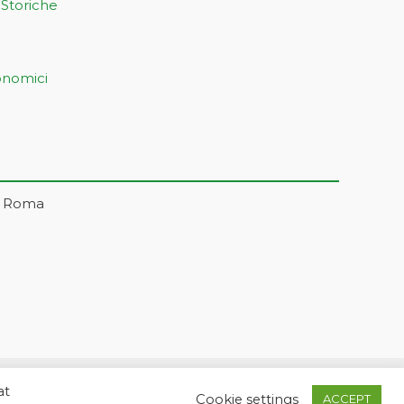
 Storiche
onomici
– Roma
at
5 | markonetsrl@pec.it |
Credits
Cookie settings
ACCEPT