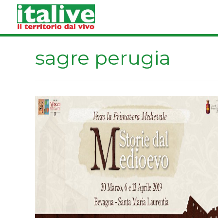
Vai
al
contenuto
sagre perugia