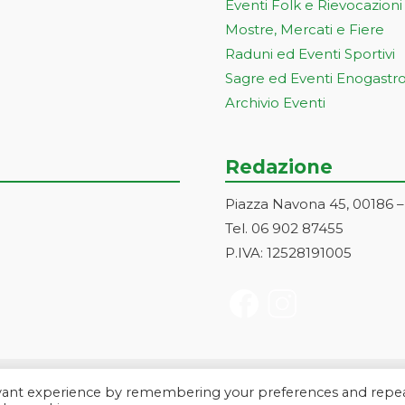
Eventi Folk e Rievocazioni
Mostre, Mercati e Fiere
Raduni ed Eventi Sportivi
Sagre ed Eventi Enogastr
Archivio Eventi
Redazione
Piazza Navona 45, 00186 
Tel. 06 902 87455
P.IVA: 12528191005
evant experience by remembering your preferences and repe
a Markonet srl - Piazza Navona 45, 00186 Roma | PI e CF: 1252819100