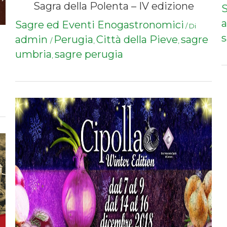
Sagra della Polenta – IV edizione
S
Sagre ed Eventi Enogastronomici
/ Di
s
admin
Perugia
Città della Pieve
sagre
/
,
,
umbria
sagre perugia
,