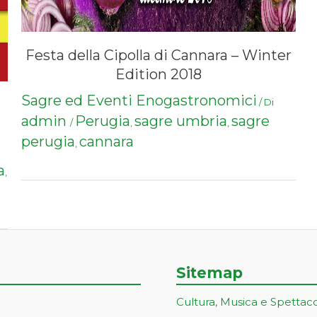
Festa della Cipolla di Cannara‎ – Winter
Edition 2018
Sagre ed Eventi Enogastronomici
/ Di
admin
Perugia
sagre umbria
sagre
/
,
,
perugia
cannara
,
a
,
Sitemap
Cultura, Musica e Spettac