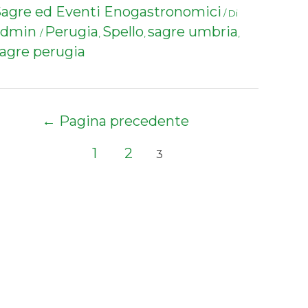
agre ed Eventi Enogastronomici
/ Di
admin
Perugia
Spello
sagre umbria
/
,
,
,
agre perugia
Paginazione
←
Pagina precedente
degli
articoli
1
2
3