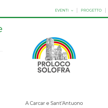
EVENTI
PROGETTO
e
A Carcar e Sant’Antuono