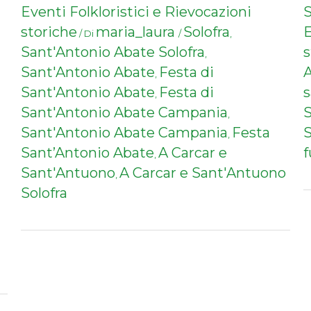
Eventi Folkloristici e Rievocazioni
S
storiche
maria_laura
Solofra
E
/ Di
/
,
Sant'Antonio Abate Solofra
s
,
Sant'Antonio Abate
Festa di
A
,
Sant'Antonio Abate
Festa di
,
Sant'Antonio Abate Campania
S
,
Sant'Antonio Abate Campania
Festa
S
,
Sant’Antonio Abate
A Carcar e
f
,
Sant'Antuono
A Carcar e Sant'Antuono
,
Solofra