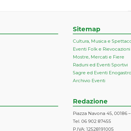
Sitemap
Cultura, Musica e Spettac
Eventi Folk e Rievocazioni
Mostre, Mercati e Fiere
Raduni ed Eventi Sportivi
Sagre ed Eventi Enogastr
Archivio Eventi
Redazione
Piazza Navona 45, 00186 
Tel. 06 902 87455
P.IVA: 12528191005