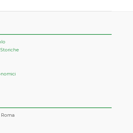
olo
 Storiche
onomici
– Roma