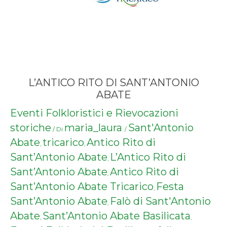
L’ANTICO RITO DI SANT’ANTONIO
ABATE
Eventi Folkloristici e Rievocazioni
storiche
maria_laura
Sant'Antonio
/ Di
/
Abate
tricarico
Antico Rito di
,
,
Sant’Antonio Abate
L’Antico Rito di
,
Sant’Antonio Abate
Antico Rito di
,
Sant’Antonio Abate Tricarico
Festa
,
Sant’Antonio Abate
Falò di Sant'Antonio
,
Abate
Sant’Antonio Abate Basilicata
,
,