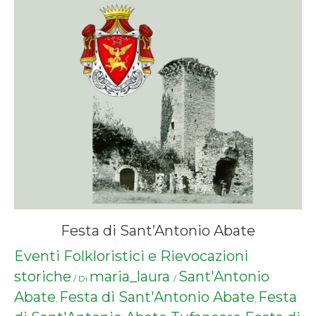
Festa di Sant’Antonio Abate
Eventi Folkloristici e Rievocazioni
storiche
maria_laura
Sant'Antonio
/ Di
/
Abate
Festa di Sant'Antonio Abate
Festa
,
,