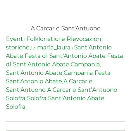
A Carcar e Sant’Antuono
Eventi Folkloristici e Rievocazioni
storiche
maria_laura
Sant'Antonio
/ Di
/
Abate
Festa di Sant'Antonio Abate
Festa
,
,
di Sant'Antonio Abate Campania
,
Sant'Antonio Abate Campania
Festa
,
Sant’Antonio Abate
A Carcar e
,
Sant'Antuono
A Carcar e Sant'Antuono
,
Solofra
Solofra
Sant'Antonio Abate
,
,
Solofra