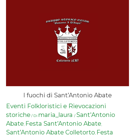
I fuochi di Sant’Antonio Abate
Eventi Folkloristici e Rievocazioni
storiche
maria_laura
Sant'Antonio
/ Di
/
Abate
Festa Sant’Antonio Abate
,
,
Sant’Antonio Abate Colletorto
Festa
,