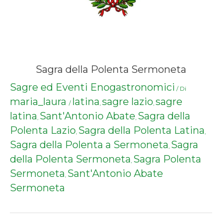
Sagra della Polenta Sermoneta
Sagre ed Eventi Enogastronomici
/ Di
maria_laura
latina
sagre lazio
sagre
/
,
,
latina
Sant'Antonio Abate
Sagra della
,
,
Polenta Lazio
Sagra della Polenta Latina
,
,
Sagra della Polenta a Sermoneta
Sagra
,
della Polenta Sermoneta
Sagra Polenta
,
Sermoneta
Sant'Antonio Abate
,
Sermoneta