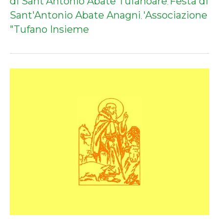
di Sant'Antonio Abate Tufanoare
Festa di
,
Sant'Antonio Abate Anagni
'Associazione
,
"Tufano Insieme