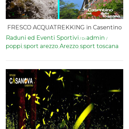
FRESCO ACQUATREKKING in Casentino
Raduni ed Eventi Sportivi
admin
/ Di
/
poppi
sport arezzo
Arezzo
sport toscana
,
,
,