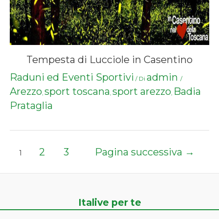
Tempesta di Lucciole in Casentino
Raduni ed Eventi Sportivi
admin
/ Di
/
Arezzo
sport toscana
sport arezzo
Badia
,
,
,
Prataglia
Paginazione
2
3
Pagina successiva
→
1
degli
articoli
Italive per te