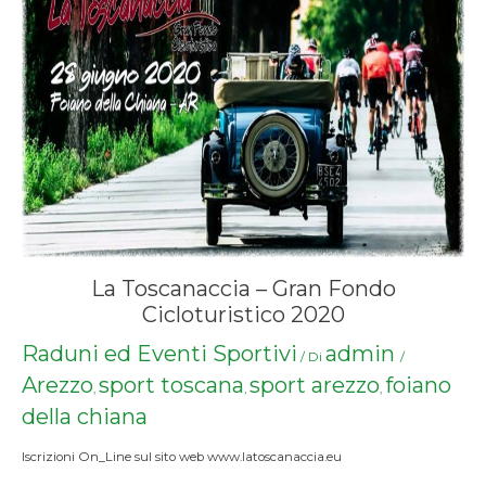
La Toscanaccia – Gran Fondo
Cicloturistico 2020
Raduni ed Eventi Sportivi
admin
/ Di
/
Arezzo
sport toscana
sport arezzo
foiano
,
,
,
della chiana
Iscrizioni On_Line sul sito web www.latoscanaccia.eu