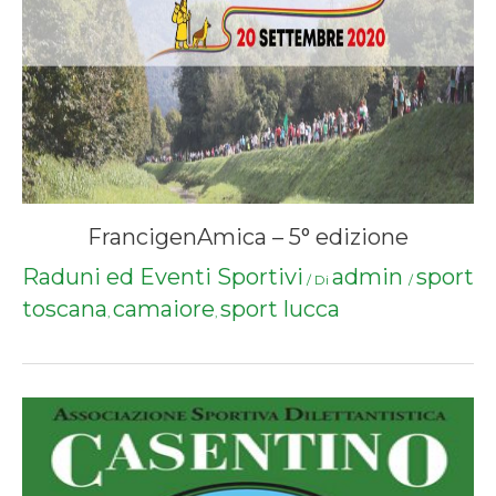
FrancigenAmica – 5° edizione
Raduni ed Eventi Sportivi
admin
sport
/ Di
/
toscana
camaiore
sport lucca
,
,