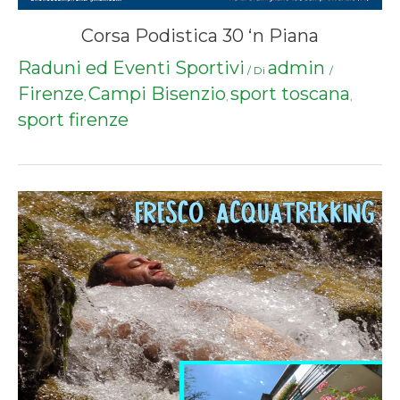
Corsa Podistica 30 ‘n Piana
Raduni ed Eventi Sportivi
admin
/ Di
/
Firenze
Campi Bisenzio
sport toscana
,
,
,
sport firenze