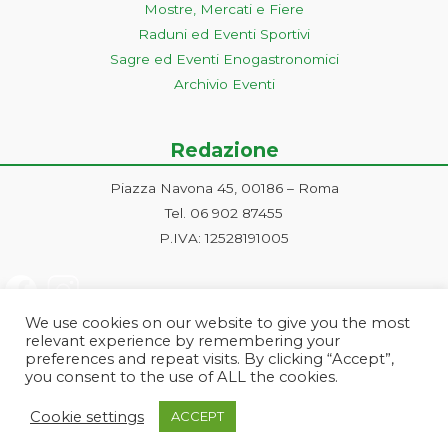
Mostre, Mercati e Fiere
Raduni ed Eventi Sportivi
Sagre ed Eventi Enogastronomici
Archivio Eventi
Redazione
Piazza Navona 45, 00186 – Roma
Tel. 06 902 87455
P.IVA: 12528191005
We use cookies on our website to give you the most
relevant experience by remembering your
preferences and repeat visits. By clicking “Accept”,
you consent to the use of ALL the cookies.
Progetto ideato e gestito dalla Markonet srl - Piazza Navona 45, 00186
Cookie settings
ACCEPT
Roma | PI e CF: 12528191005 | markonetsrl@pec.it |
Credits