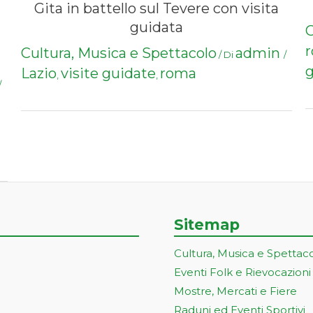
Gita in battello sul Tevere con visita
guidata
C
Cultura, Musica e Spettacolo
admin
/ Di
/
g
Lazio
visite guidate
roma
,
,
/
Sitemap
Cultura, Musica e Spettac
Eventi Folk e Rievocazioni
Mostre, Mercati e Fiere
Raduni ed Eventi Sportivi