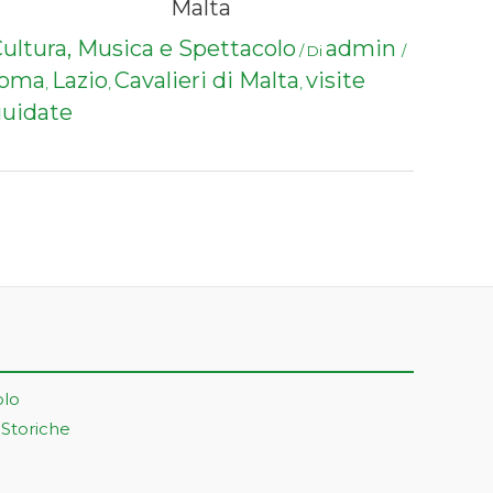
Malta
ultura, Musica e Spettacolo
admin
/ Di
/
roma
Lazio
Cavalieri di Malta
visite
,
,
,
uidate
olo
 Storiche