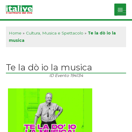
Vai
al
Main
contenuto
Men
Home
»
Cultura, Musica e Spettacolo
»
Te la dò io la
musica
Te la dò io la musica
ID Evento
194134