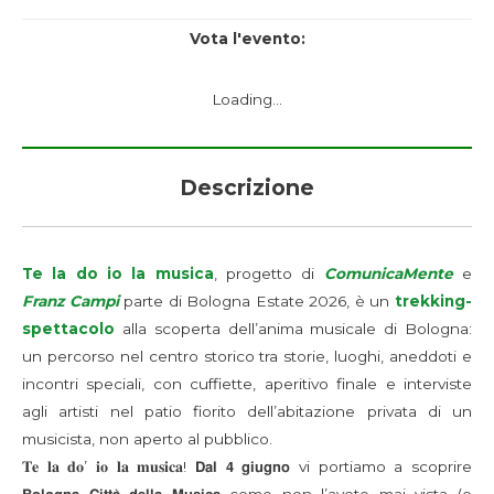
Vota l'evento:
Loading...
Descrizione
Te la do io la musica
, progetto di
ComunicaMente
e
Franz Campi
parte di Bologna Estate 2026, è un
trekking-
spettacolo
alla scoperta dell’anima musicale di Bologna:
un percorso nel centro storico tra storie, luoghi, aneddoti e
incontri speciali, con cuffiette, aperitivo finale e interviste
agli artisti nel patio fiorito dell’abitazione privata di un
musicista, non aperto al pubblico.
𝐓𝐞 𝐥𝐚 𝐝𝐨’ 𝐢𝐨 𝐥𝐚 𝐦𝐮𝐬𝐢𝐜𝐚! 𝗗𝗮𝗹 𝟰 𝗴𝗶𝘂𝗴𝗻𝗼 vi portiamo a scoprire