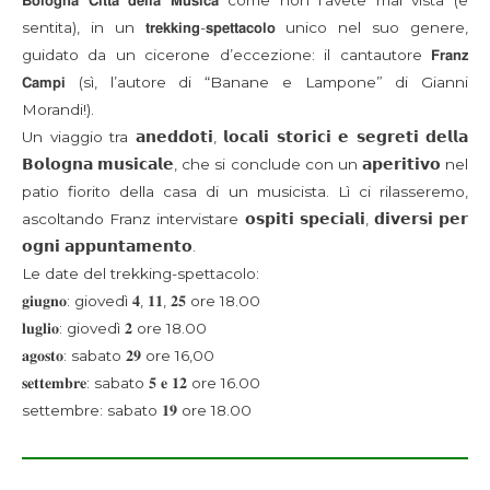
𝗕𝗼𝗹𝗼𝗴𝗻𝗮 𝗖𝗶𝘁𝘁𝗮̀ 𝗱𝗲𝗹𝗹𝗮 𝗠𝘂𝘀𝗶𝗰𝗮 come non l’avete mai vista (e
sentita), in un 𝘁𝗿𝗲𝗸𝗸𝗶𝗻𝗴-𝘀𝗽𝗲𝘁𝘁𝗮𝗰𝗼𝗹𝗼 unico nel suo genere,
guidato da un cicerone d’eccezione: il cantautore 𝗙𝗿𝗮𝗻𝘇
𝗖𝗮𝗺𝗽𝗶 (sì, l’autore di “Banane e Lampone” di Gianni
Morandi!).
Un viaggio tra 𝗮𝗻𝗲𝗱𝗱𝗼𝘁𝗶, 𝗹𝗼𝗰𝗮𝗹𝗶 𝘀𝘁𝗼𝗿𝗶𝗰𝗶 𝗲 𝘀𝗲𝗴𝗿𝗲𝘁𝗶 𝗱𝗲𝗹𝗹𝗮
𝗕𝗼𝗹𝗼𝗴𝗻𝗮 𝗺𝘂𝘀𝗶𝗰𝗮𝗹𝗲, che si conclude con un 𝗮𝗽𝗲𝗿𝗶𝘁𝗶𝘃𝗼 nel
patio fiorito della casa di un musicista. Lì ci rilasseremo,
ascoltando Franz intervistare 𝗼𝘀𝗽𝗶𝘁𝗶 𝘀𝗽𝗲𝗰𝗶𝗮𝗹𝗶, 𝗱𝗶𝘃𝗲𝗿𝘀𝗶 𝗽𝗲𝗿
𝗼𝗴𝗻𝗶 𝗮𝗽𝗽𝘂𝗻𝘁𝗮𝗺𝗲𝗻𝘁𝗼.
Le date del trekking-spettacolo:
𝐠𝐢𝐮𝐠𝐧𝐨: giovedì 𝟒, 𝟏𝟏, 𝟐𝟓 ore 18.00
𝐥𝐮𝐠𝐥𝐢𝐨: giovedì 𝟐 ore 18.00
𝐚𝐠𝐨𝐬𝐭𝐨: sabato 𝟐𝟗 ore 16,00
𝐬𝐞𝐭𝐭𝐞𝐦𝐛𝐫𝐞: sabato 𝟓 𝐞 𝟏𝟐 ore 16.00
settembre: sabato 𝟏𝟗 ore 18.00