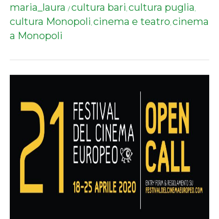
maria_laura
cultura bari
cultura puglia
/
,
,
cultura Monopoli
cinema e teatro
cinema
,
,
a Monopoli