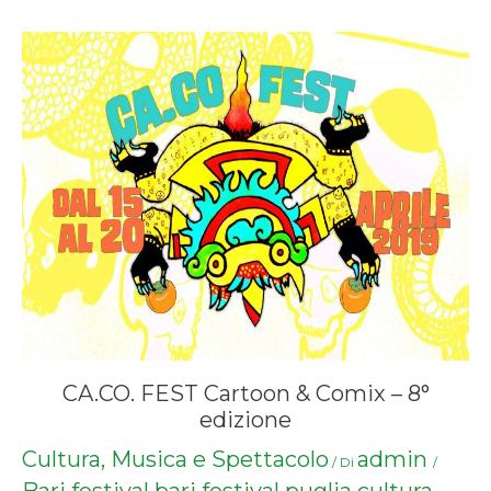
CA.CO. FEST Cartoon & Comix – 8°
edizione
Cultura, Musica e Spettacolo
admin
/ Di
/
Bari
festival bari
festival puglia
cultura