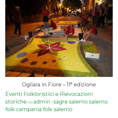
Ogliara in Fiore – 11° edizione
Eventi Folkloristici e Rievocazioni
storiche
admin
sagre salerno
salerno
/ Di
/
,
,
folk campania
folk salerno
,