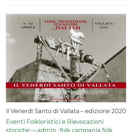
Il Venerdì Santo di Vallata – edizione 2020
Eventi Folkloristici e Rievocazioni
storiche
admin
folk campania
folk
/ Di
/
,