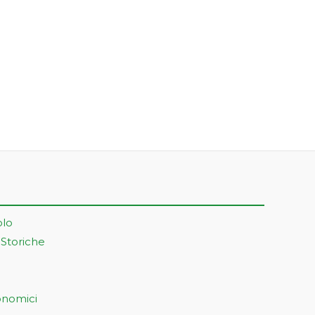
olo
 Storiche
onomici