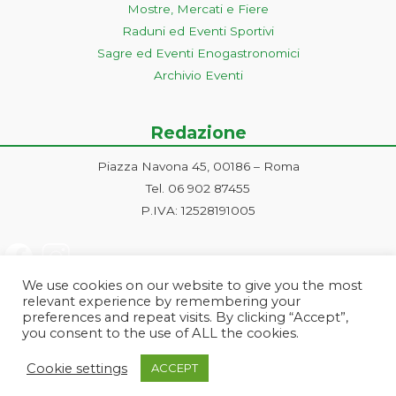
Mostre, Mercati e Fiere
Raduni ed Eventi Sportivi
Sagre ed Eventi Enogastronomici
Archivio Eventi
Redazione
Piazza Navona 45, 00186 – Roma
Tel. 06 902 87455
P.IVA: 12528191005
We use cookies on our website to give you the most
relevant experience by remembering your
preferences and repeat visits. By clicking “Accept”,
you consent to the use of ALL the cookies.
Progetto ideato e gestito dalla Markonet srl - Piazza Navona 45, 00186
Cookie settings
ACCEPT
Roma | PI e CF: 12528191005 | markonetsrl@pec.it |
Credits