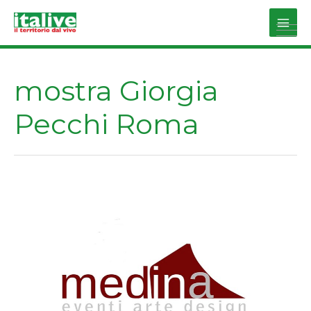
Vai
al
Main
contenuto
Men
mostra Giorgia
Pecchi Roma