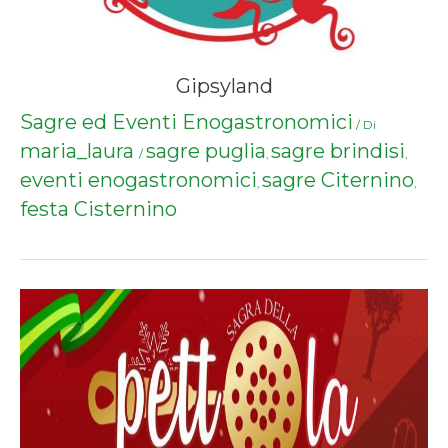
Gipsyland
Sagre ed Eventi Enogastronomici
/ Di
maria_laura
sagre puglia
sagre brindisi
/
,
,
eventi enogastronomici
sagre Citernino
,
,
festa Cisternino