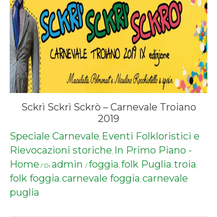
Sckrì Sckrì Sckrò – Carnevale Troiano
2019
Speciale Carnevale
Eventi Folkloristici e
,
Rievocazioni storiche
In Primo Piano -
,
Home
admin
foggia
folk Puglia
troia
/ Di
/
,
,
,
folk foggia
carnevale foggia
carnevale
,
,
puglia