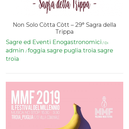
Non Solo Còtta Còtt – 29° Sagra della
Trippa
Sagre ed Eventi Enogastronomici
/ Di
admin
foggia
sagre puglia
troia
sagre
/
,
,
,
troia