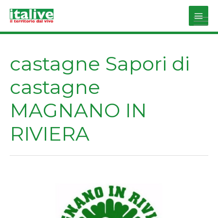
Vai
al
Main
contenuto
Men
castagne Sapori di
castagne
MAGNANO IN
RIVIERA