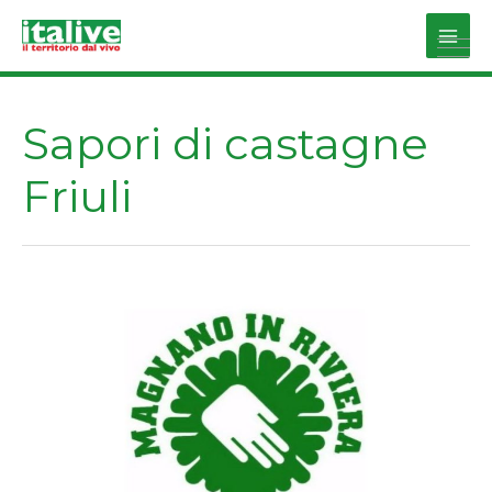
Vai
al
Main
contenuto
Men
Sapori di castagne
Friuli