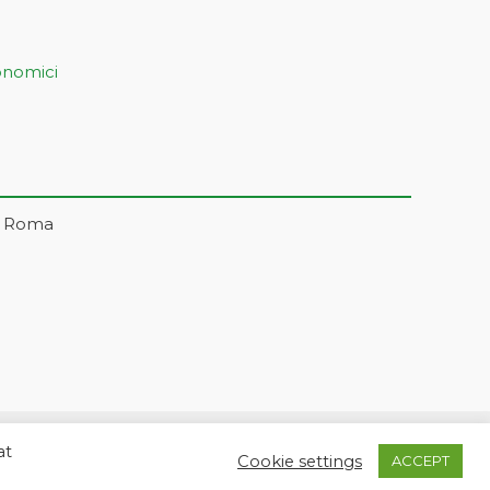
onomici
– Roma
at
5 | markonetsrl@pec.it |
Credits
Cookie settings
ACCEPT