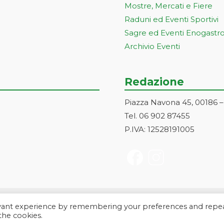
Mostre, Mercati e Fiere
Raduni ed Eventi Sportivi
Sagre ed Eventi Enogastr
Archivio Eventi
Redazione
Piazza Navona 45, 00186 
Tel. 06 902 87455
P.IVA: 12528191005
evant experience by remembering your preferences and repe
a Markonet srl - Piazza Navona 45, 00186 Roma | PI e CF: 1252819100
 the cookies.