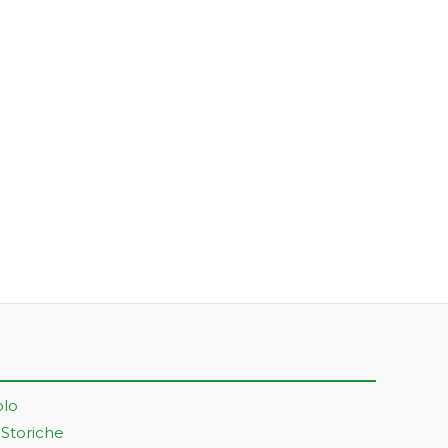
olo
 Storiche