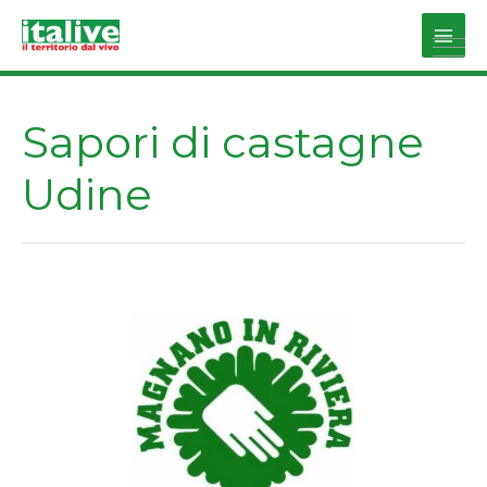
Vai
al
Main
contenuto
Men
Sapori di castagne
Udine